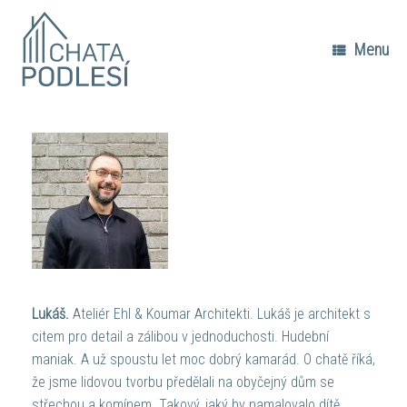
Skip
to
content
Menu
Lukáš.
Ateliér Ehl & Koumar Architekti. Lukáš je architekt s
citem pro detail a zálibou v jednoduchosti. Hudební
maniak. A už spoustu let moc dobrý kamarád. O chatě říká,
že jsme lidovou tvorbu předělali na obyčejný dům se
střechou a komínem. Takový, jaký by namalovalo dítě.