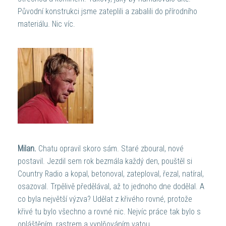
Původní konstrukci jsme zateplili a zabalili do přírodního
materiálu. Nic víc.
Milan.
Chatu opravil skoro sám. Staré zboural, nové
postavil. Jezdil sem rok bezmála každý den, pouštěl si
Country Radio a kopal, betonoval, zateploval, řezal, natíral,
osazoval. Trpělivě předělával, až to jednoho dne dodělal. A
co byla největší výzva? Udělat z křivého rovné, protože
křivé tu bylo všechno a rovné nic. Nejvíc práce tak bylo s
opláštěním, rastrem a vyplňováním vatou.