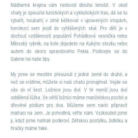
Nádherná krajina vám nedovolí dlouho lenošit. V okolí
chaty je spousta turistických a cyklistických tras, dá se tu
rybařit, houbařit, v zimě běžkovat v upravených stopách,
horolezci sem jezdí do vyhlášených skal. Pro děti je v
dochozí vzdálenosti populární Pohádková vesnička nebo
Milovský rybník, na kole dojedete na Kukyho stezku nebo
autem do skoro opravdového Pekla. Podívejte se do
Galerie na naše tipy.
My jsme se mezitím přesunuli z jedné země do druhé, a
než se vrátíme, můžete si naši chatu pronajímat. Vejde se
vás do ní šest. Ložnice jsou dvě. V té menší jsou dvě
oddělená lůžka. Ve větší ložnici máme manželskou postel a
dřevěné pódium pro dva. Můžeme sem navíc připravit
matraci na zem. Je pohodlná, věřte nám. Vyzkoušeli jsme
ji, když jsme natírali podkroví. Dětskou postýlku, židličku a
hračky máme také.