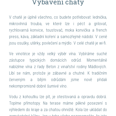
Vybavení chaty
V chatě je úplně všechno, co budete potřebovat: lednička,
mikrovlnná trouba, ve které lze i péct a grilovat,
rychlovarná konvice, toustovač, moka konvička a french
press, káva, základní koření a samozřejmě nádobí. V ceně
jsou osušky, utěrky, povlečení a mýdlo. V celé chatě je wi-fi.
Ve vinotéce je vždy velký výběr vína. Vybíráme suché
zástupce typických domácích odrůd. Momentálně
nabízíme vína z řady Beton z vinařství rodiny Mádlových.
Líbí se nám, protože je zábavné a chutné. K tradičním
červeným a bílým odrůdám jsme nově přidali
nekompromisně dobré šumivé víno.
Vodu z kohoutku lze pít, je otestovaná a opravdu dobrá.
Topíme přímotopy. Na terase máme pěkné posezení s
výhledem do kraje a za chatou ohniště. Kola lze ukládat do