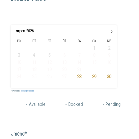
›
srpen
2026
PO
ÚT
ST
ČT
PÁ
SO
NE
1
2
3
4
5
6
7
8
9
10
11
12
13
14
15
16
17
18
19
20
21
22
23
24
25
26
27
28
29
30
31
Powered by
Booking Calendar
-
Available
-
Booked
-
Pending
Jméno*