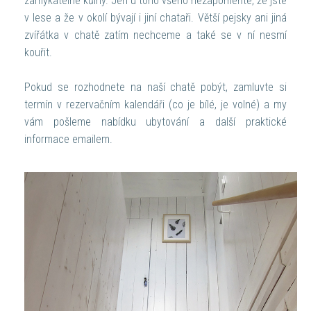
zamykatelné kůlny. Jen u toho všeho nezapomeňte, že jste
v lese a že v okolí bývají i jiní chataři. Větší pejsky ani jiná
zvířátka v chatě zatím nechceme a také se v ní nesmí
kouřit.
Pokud se rozhodnete na naší chatě pobýt, zamluvte si
termín v rezervačním kalendáři (co je bílé, je volné) a my
vám pošleme nabídku ubytování a další praktické
informace emailem.