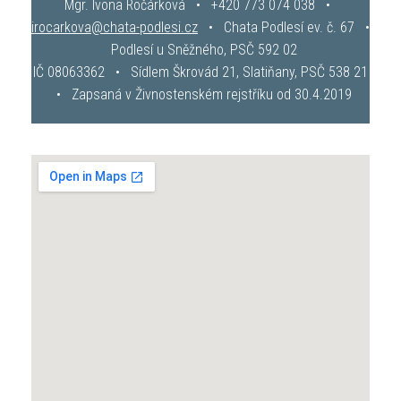
Mgr. Ivona Ročárková • +420 773 074 038 •
irocarkova@chata-podlesi.cz
• Chata Podlesí ev. č. 67 •
Podlesí u Sněžného, PSČ 592 02
IČ 08063362 • Sídlem Škrovád 21, Slatiňany, PSČ 538 21
• Zapsaná v Živnostenském rejstříku od 30.4.2019