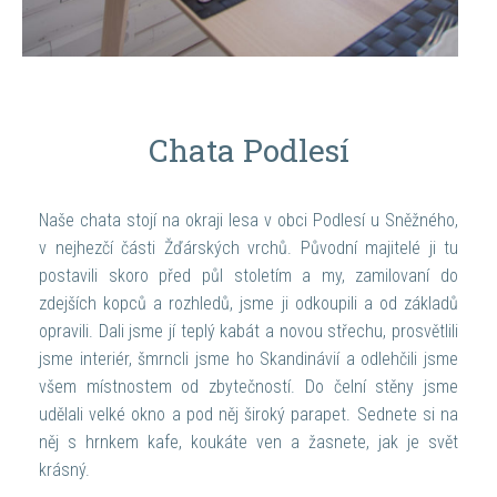
Chata Podlesí
Naše chata stojí na okraji lesa v obci Podlesí u Sněžného,
v nejhezčí části Žďárských vrchů. Původní majitelé ji tu
postavili skoro před půl stoletím a my, zamilovaní do
zdejších kopců a rozhledů, jsme ji odkoupili a od základů
opravili. Dali jsme jí teplý kabát a novou střechu, prosvětlili
jsme interiér, šmrncli jsme ho Skandinávií a odlehčili jsme
všem místnostem od zbytečností. Do čelní stěny jsme
udělali velké okno a pod něj široký parapet. Sednete si na
něj s hrnkem kafe, koukáte ven a žasnete, jak je svět
krásný.