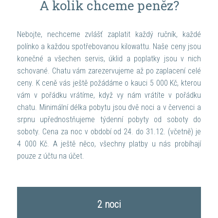
A kolik chceme peněz?
Nebojte, nechceme zvlášť zaplatit každý ručník, každé
polínko a každou spotřebovanou kilowattu. Naše ceny jsou
konečné a všechen servis, úklid a poplatky jsou v nich
schované. Chatu vám zarezervujeme až po zaplacení celé
ceny. K ceně vás ještě požádáme o kauci 5 000 Kč, kterou
vám v pořádku vrátíme, když vy nám vrátíte v pořádku
chatu. Minimální délka pobytu jsou dvě noci a v červenci a
srpnu upřednostňujeme týdenní pobyty od soboty do
soboty. Cena za noc v období od 24. do 31.12. (včetně) je
4 000 Kč. A ještě něco, všechny platby u nás probíhají
pouze z účtu na účet.
2 noci