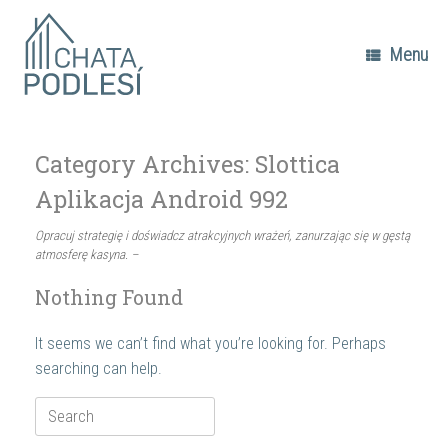
Skip
to
content
Menu
Category Archives:
Slottica
Aplikacja Android 992
Opracuj strategię i doświadcz atrakcyjnych wrażeń, zanurzając się w gęstą
atmosferę kasyna. –
Nothing Found
It seems we can’t find what you’re looking for. Perhaps
searching can help.
Search
for: