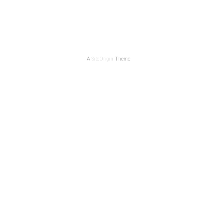
A
SiteOrigin
Theme