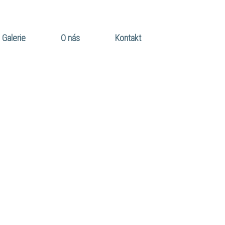
Galerie
O nás
Kontakt