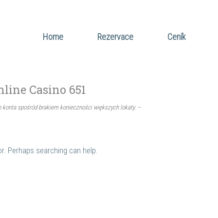
Home
Rezervace
Ceník
line Casino 651
 konta spośród brakiem konieczności większych lokaty. –
for. Perhaps searching can help.