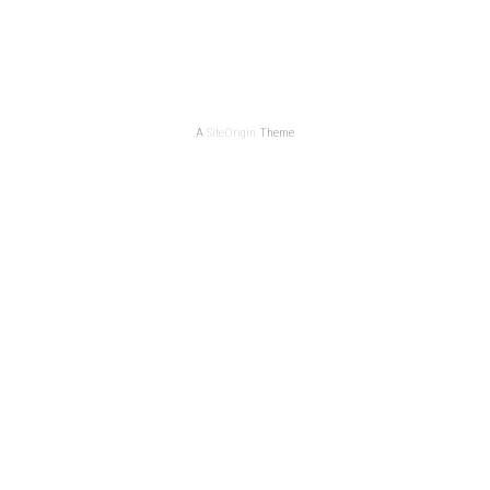
A
SiteOrigin
Theme