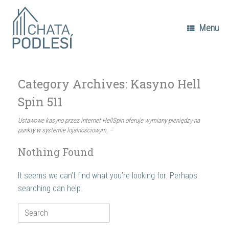
Skip
to
content
Menu
Category Archives:
Kasyno Hell
Spin 511
Ustawowe kasyno przez internet HellSpin oferuje wymiany pieniędzy na
punkty w systemie lojalnościowym. –
Nothing Found
It seems we can’t find what you’re looking for. Perhaps
searching can help.
Search
for: