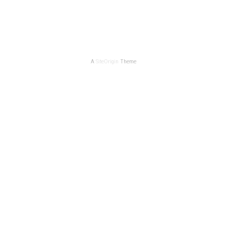
A
SiteOrigin
Theme