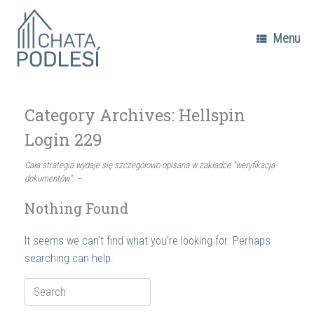
Skip
to
content
Menu
Category Archives:
Hellspin
Login 229
Cała strategia wydaje się szczegółowo opisana w zakładce “weryfikacja
dokumentów”. –
Nothing Found
It seems we can’t find what you’re looking for. Perhaps
searching can help.
Search
for: