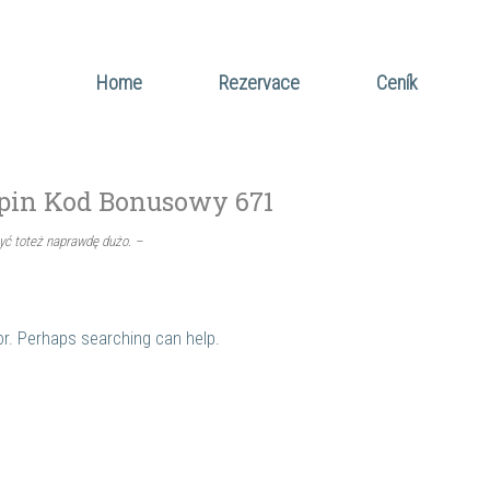
Home
Rezervace
Ceník
spin Kod Bonusowy 671
yć toteż naprawdę dużo. –
for. Perhaps searching can help.