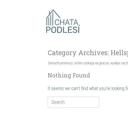
Skip
to
content
Category Archives:
Hell
Samych promocji, które czekają na gracza, wydaje się b
Nothing Found
It seems we can’t find what you’re looking 
Search
for: