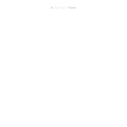
A
SiteOrigin
Theme