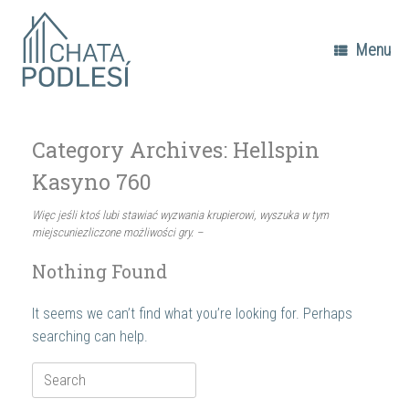
Skip
to
content
Menu
Category Archives:
Hellspin
Kasyno 760
Więc jeśli ktoś lubi stawiać wyzwania krupierowi, wyszuka w tym
miejscuniezliczone możliwości gry. –
Nothing Found
It seems we can’t find what you’re looking for. Perhaps
searching can help.
Search
for: