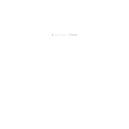
A
SiteOrigin
Theme