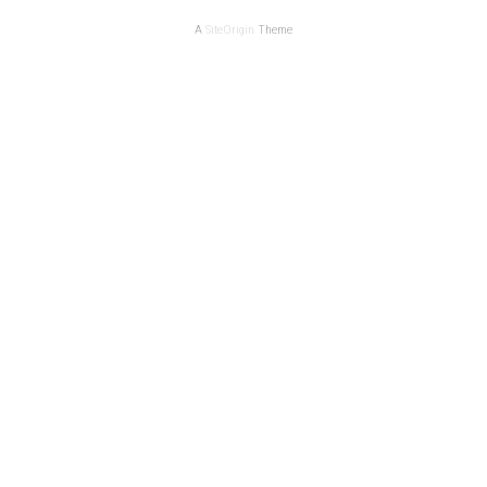
A
SiteOrigin
Theme