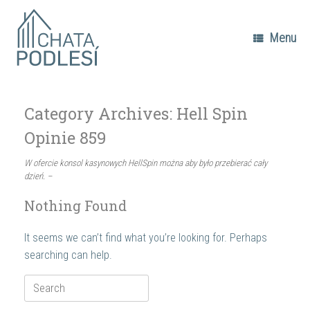
Skip
to
content
Menu
Category Archives:
Hell Spin
Opinie 859
W ofercie konsol kasynowych HellSpin można aby było przebierać cały
dzień. –
Nothing Found
It seems we can’t find what you’re looking for. Perhaps
searching can help.
Search
for: