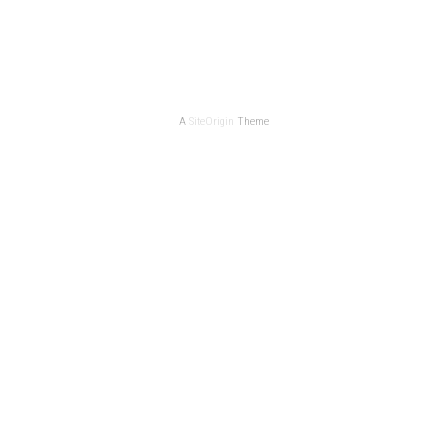
A
SiteOrigin
Theme