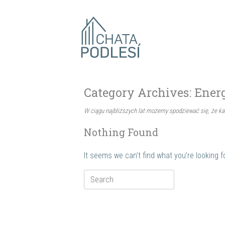
Skip
to
content
Category Archives:
Ener
W ciągu najbliższych lat możemy spodziewać się, że ka
Nothing Found
It seems we can’t find what you’re looking 
Search
for: