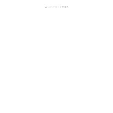
A
SiteOrigin
Theme