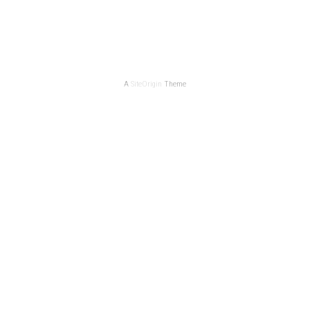
A
SiteOrigin
Theme