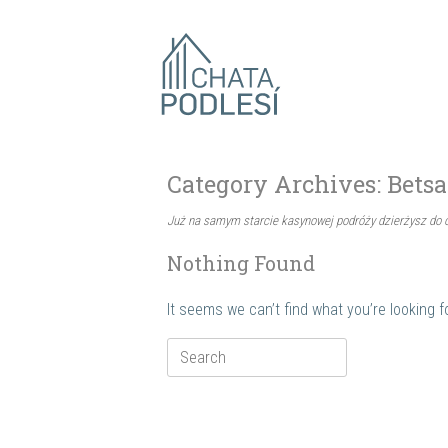
Skip
to
content
Category Archives:
Betsa
Już na samym starcie kasynowej podróży dzierżysz do o
Nothing Found
It seems we can’t find what you’re looking 
Search
for: