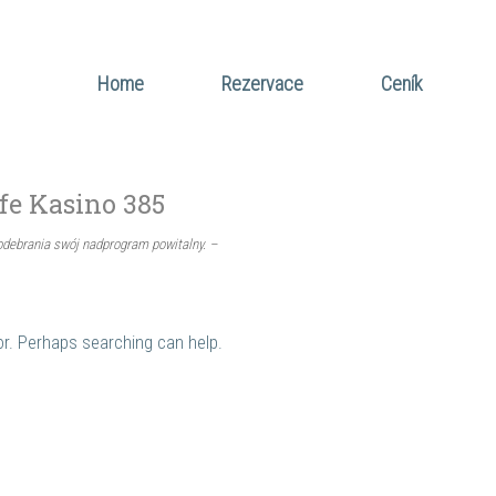
Home
Rezervace
Ceník
fe Kasino 385
debrania swój nadprogram powitalny. –
for. Perhaps searching can help.