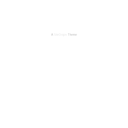
A
SiteOrigin
Theme