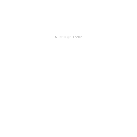
A
SiteOrigin
Theme