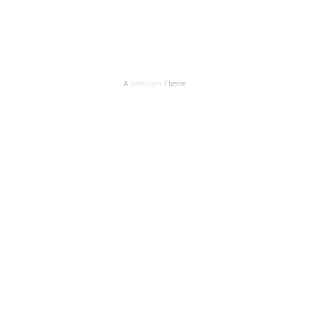
A
SiteOrigin
Theme